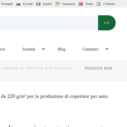
Português
Русский
Español
Українська
Türkçe
O‘zbekcha
GO
nico
Azienda
Blog
Contattaci
A FODERA IN TESSUTO NON TESSUTO
TESSUTO NON
i da 220 g/m² per la produzione di coperture per auto.