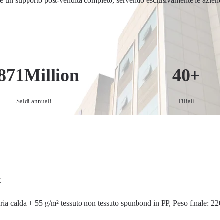
sce un supporto post-vendita completo, servendo esclusivamente le aziend
871
Million
40
+
Saldi annuali
Filiali
E
ria calda + 55 g/m² tessuto non tessuto spunbond in PP, Peso finale: 22