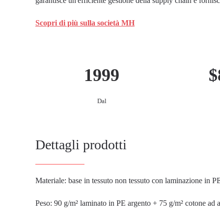
garantisce un'efficiente gestione della supply chain e forni
Scopri di più sulla società MH
1999
$
Dal
Dettagli prodotti
Materiale: base in tessuto non tessuto con laminazione in P
Peso: 90 g/m² laminato in PE argento + 75 g/m² cotone ad a