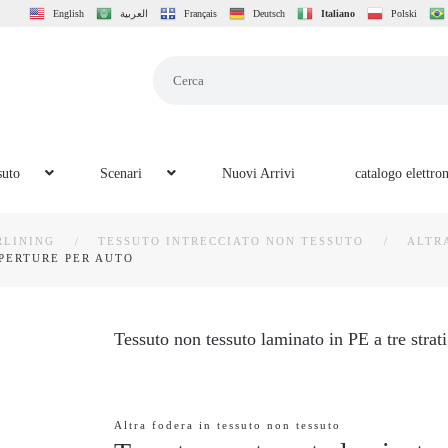
English
العربية
Français
Deutsch
Italiano
Polski
suto
Scenari
Nuovi Arrivi
catalogo elettro
RLINING
TESSUTO INTRECCIATO NON TESSUTO
ALTR
OPERTURE PER AUTO
Tessuto non tessuto laminato in PE a tre strat
Altra fodera in tessuto non tessuto