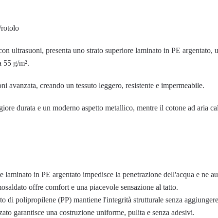
/rotolo
 con ultrasuoni, presenta uno strato superiore laminato in PE argentato, 
a 55 g/m².
uoni avanzata, creando un tessuto leggero, resistente e impermeabile.
ggiore durata e un moderno aspetto metallico, mentre il cotone ad aria 
ore laminato in PE argentato impedisce la penetrazione dell'acqua e ne au
mosaldato offre comfort e una piacevole sensazione al tatto.
suto di polipropilene (PP) mantiene l'integrità strutturale senza aggiunger
nzato garantisce una costruzione uniforme, pulita e senza adesivi.