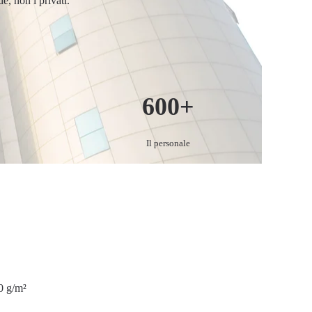
e, non i privati.
600
+
Il personale
0 g/m²